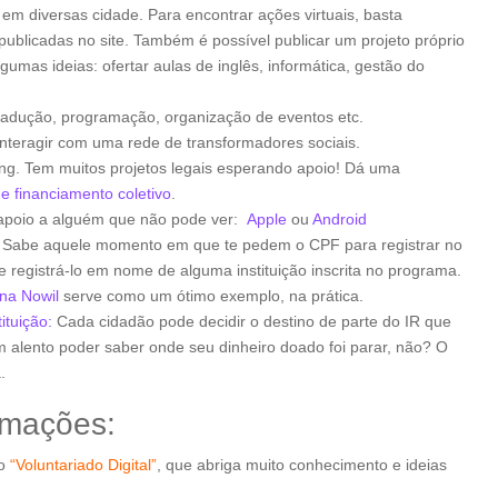
, em diversas cidade. Para encontrar ações virtuais, basta
ublicadas no site. Também é possível publicar um projeto próprio
gumas ideias: ofertar aulas de inglês, informática, gestão do
 tradução, programação, organização de eventos etc.
interagir com uma rede de transformadores sociais.
ng. Tem muitos projetos legais esperando apoio! Dá uma
de financiamento coletivo
.
 apoio a alguém que não pode ver:
Apple
ou
Android
: Sabe aquele momento em que te pedem o CPF para registrar no
registrá-lo em nome de alguma instituição inscrita no programa.
na Nowil
serve como um ótimo exemplo, na prática.
ituição:
Cada cidadão pode decidir o destino de parte do IR que
 alento poder saber onde seu dinheiro doado foi parar, não? O
.
rmações:
to
“Voluntariado Digital”
, que abriga muito conhecimento e ideias