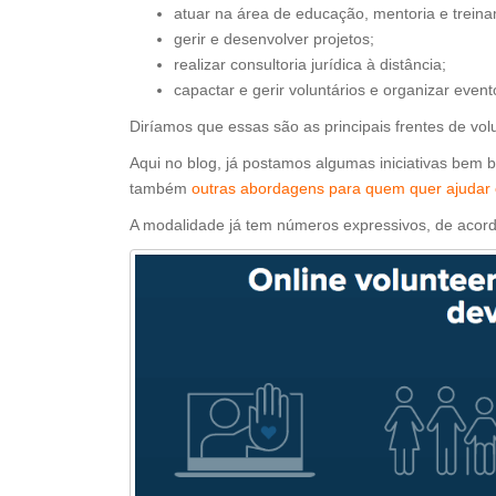
atuar na área de educação, mentoria e treina
gerir e desenvolver projetos;
realizar consultoria jurídica à distância;
capactar e gerir voluntários e organizar event
Diríamos que essas são as principais frentes de volu
Aqui no blog, já postamos algumas iniciativas bem
também
outras abordagens para quem quer ajudar 
A modalidade já tem números expressivos, de aco