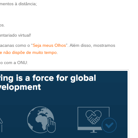
mentos à distância;
os.
ntariado virtual!
 bacanas como o “
Seja meus Olhos
”. Além disso, mostramos
e não dispõe de muito tempo
.
rdo com a ONU: