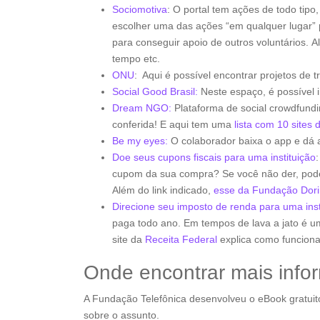
Sociomotiva
: O portal tem ações de todo tipo
escolher uma das ações “em qualquer lugar” p
para conseguir apoio de outros voluntários. Al
tempo etc.
ONU
: Aqui é possível encontrar projetos de
Social Good Brasil:
Neste espaço, é possível 
Dream NGO:
Plataforma de social crowdfundi
conferida! E aqui tem uma
lista com 10 sites 
Be my eyes:
O colaborador baixa o app e dá
Doe seus cupons fiscais para uma instituição
cupom da sua compra? Se você não der, pode 
Além do link indicado,
esse da Fundação Dori
Direcione seu imposto de renda para uma inst
paga todo ano. Em tempos de lava a jato é um
site da
Receita Federal
explica como funciona
Onde encontrar mais info
A Fundação Telefônica desenvolveu o eBook gratui
sobre o assunto.